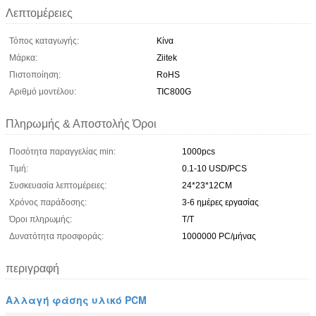
Λεπτομέρειες
Τόπος καταγωγής:
Κίνα
Μάρκα:
Ziitek
Πιστοποίηση:
RoHS
Αριθμό μοντέλου:
TIC800G
Πληρωμής & Αποστολής Όροι
Ποσότητα παραγγελίας min:
1000pcs
Τιμή:
0.1-10 USD/PCS
Συσκευασία λεπτομέρειες:
24*23*12CM
Χρόνος παράδοσης:
3-6 ημέρες εργασίας
Όροι πληρωμής:
T/T
Δυνατότητα προσφοράς:
1000000 PC/μήνας
περιγραφή
Αλλαγή φάσης υλικό PCM