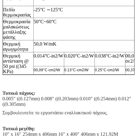
Πεδίο
-25°C ∼125°C
θερμοκρασίας
Θερμοκρασία
50°C~60°C
μαλακώσεως
μετάλλαξης
φάσης
Θερμική
50,0 W/mK
αγωγιμότητα
Θερμική
0.014°C-in2/W
0.020°C-in2/W
0.038°C-in2/W
00,05
αντίσταση @
σε2/
50 psi ((345
00,09°C-cm2/W
0.13°C-cm2/W
0.25°C-cm2/W
00,37
KPa)
Τυπικά πάχους:
0.005" ((0.127mm) 0.008" ((0.203mm) 0.010" ((0.254mm) 0.012"
((0.305mm)
Συμβουλευτείτε το εργοστάσιο εναλλακτικού πάχους.
Τυπικά μεγέθη:
10" x 16" 254mm x 406mm 16" x 400" 406mm x 121.92M