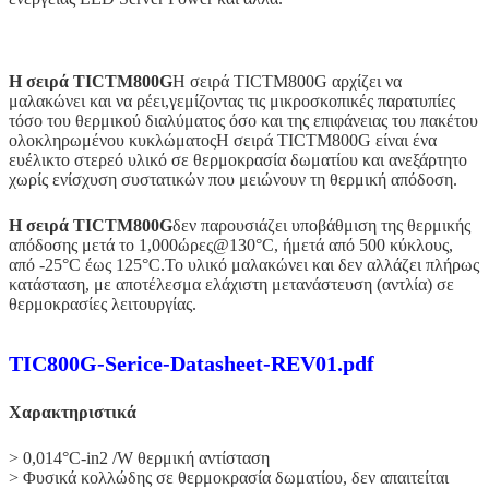
Η σειρά TICTM800G
Η σειρά TICTM800G αρχίζει να
μαλακώνει και να ρέει,γεμίζοντας τις μικροσκοπικές παρατυπίες
τόσο του θερμικού διαλύματος όσο και της επιφάνειας του πακέτου
ολοκληρωμένου κυκλώματοςΗ σειρά TICTM800G είναι ένα
ευέλικτο στερεό υλικό σε θερμοκρασία δωματίου και ανεξάρτητο
χωρίς ενίσχυση συστατικών που μειώνουν τη θερμική απόδοση.
Η σειρά TICTM800G
δεν παρουσιάζει υποβάθμιση της θερμικής
απόδοσης μετά το 1,000
ώρες@130°C, ή
μετά από 500 κύκλους,
από -25°C έως 125°C.Το υλικό μαλακώνει και δεν αλλάζει πλήρως
κατάσταση, με αποτέλεσμα ελάχιστη μετανάστευση (αντλία) σε
θερμοκρασίες λειτουργίας.
ΤIC800G-Serice-Datasheet-REV01.pdf
Χαρακτηριστικά
> 0,014°C-in2 /W θερμική αντίσταση
> Φυσικά κολλώδης σε θερμοκρασία δωματίου, δεν απαιτείται