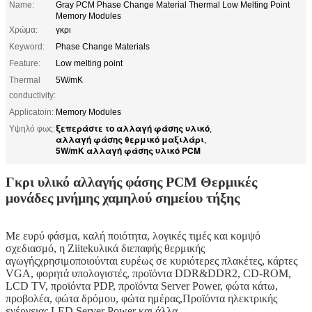
Name:
Gray PCM Phase Change Material Thermal Low Melting Point
Memory Modules
Χρώμα:
γκρι
Keyword:
Phase Change Materials
Feature:
Low melting point
Thermal
5W/mK
conductivity:
Applicatoin:
Memory Modules
ξεπεράστε το αλλαγή φάσης υλικό
Υψηλό φως:
,
αλλαγή φάσης θερμικό μαξιλάρι
,
5W/mK αλλαγή φάσης υλικό PCM
Γκρι υλικό αλλαγής φάσης PCM Θερμικές
μονάδες μνήμης χαμηλού σημείου τήξης
Με ευρύ φάσμα, καλή ποιότητα, λογικές τιμές και κομψό
σχεδιασμό, η Ziitek
υλικά διεπαφής θερμικής
αγωγής
χρησιμοποιούνται ευρέως σε κυριότερες πλακέτες, κάρτες
VGA, φορητά υπολογιστές, προϊόντα DDR&DDR2, CD-ROM,
LCD TV, προϊόντα PDP, προϊόντα Server Power, φώτα κάτω,
προβολέα, φώτα δρόμου, φώτα ημέρας,Προϊόντα ηλεκτρικής
ενέργειας LED Server Power και άλλα.