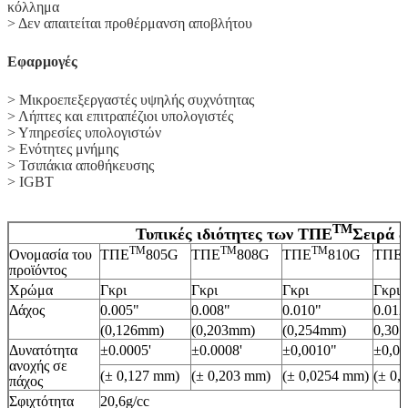
κόλλημα
> Δεν απαιτείται προθέρμανση αποβλήτου
Εφαρμογές
> Μικροεπεξεργαστές υψηλής συχνότητας
> Λήπτες και επιτραπέζιοι υπολογιστές
> Υπηρεσίες υπολογιστών
> Ενότητες μνήμης
> Τσιπάκια αποθήκευσης
> IGBT
ΤΜ
Τυπικές ιδιότητες των ΤΠΕ
Σειρά 
ΤΜ
ΤΜ
ΤΜ
Ονομασία του
ΤΠΕ
805G
ΤΠΕ
808G
ΤΠΕ
810G
ΤΠΕ
προϊόντος
Χρώμα
Γκρι
Γκρι
Γκρι
Γκρι
Δάχος
0.005"
0.008"
0.010"
0.012
(0,126mm)
(0,203mm)
(0,254mm)
0,30
Δυνατότητα
±0.0005'
±0.0008'
±0,0010"
±0,00
ανοχής σε
(± 0,127 mm)
(± 0,203 mm)
(± 0,0254 mm)
(± 0,
πάχος
Σφιχτότητα
20,6g/cc