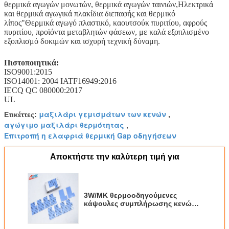
θερμικά αγωγών μονωτών, θερμικά αγωγών ταινιών,Ηλεκτρικά
και θερμικά αγωγικά πλακίδια διεπαφής και θερμικό
λίπος"Θερμικά αγωγό πλαστικό, καουτσούκ πυριτίου, αφρούς
πυριτίου, προϊόντα μεταβλητών φάσεων, με καλά εξοπλισμένο
εξοπλισμό δοκιμών και ισχυρή τεχνική δύναμη.
Πιστοποιητικά:
ISO9001:2015
ISO14001: 2004 IATF16949:2016
IECQ QC 080000:2017
UL
μαξιλάρι γεμισμάτων των κενών
Ετικέττες:
,
αγώγιμο μαξιλάρι θερμότητας
,
Επιτροπή η ελαφριά θερμική Gap οδηγήσεων
Αποκτήστε την καλύτερη τιμή για
3W/MK θερμοοδηγούμενες
κάψουλες συμπλήρωσης κενών
για ψύξη των εξαρτημάτων στο
πλαίσιο