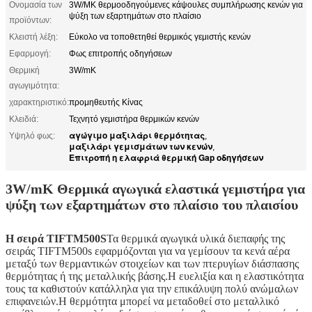
Ονομασία των
3W/MK θερμοοδηγούμενες κάψουλες συμπλήρωσης κενών για
ψύξη των εξαρτημάτων στο πλαίσιο
προϊόντων:
Κλειστή λέξη:
Εύκολο να τοποθετηθεί θερμικός γεμιστής κενών
Εφαρμογή:
Φως επιτροπής οδηγήσεων
Θερμική
3W/mK
αγωγιμότητα:
χαρακτηριστικό:
προμηθευτής Κίνας
Κλειδιά:
Τεχνητό γεμιστήρα θερμικών κενών
αγώγιμο μαξιλάρι θερμότητας
Υψηλό φως:
,
μαξιλάρι γεμισμάτων των κενών
,
Επιτροπή η ελαφριά θερμική Gap οδηγήσεων
3W/mK Θερμικά αγωγικά ελαστικά γεμιστήρα για
ψύξη των εξαρτημάτων στο πλαίσιο του πλαισίου
Η σειρά TIFTM500S
Τα θερμικά αγωγικά υλικά διεπαφής της
σειράς TIFTM500s εφαρμόζονται για να γεμίσουν τα κενά αέρα
μεταξύ των θερμαντικών στοιχείων και των πτερυγίων διάσπασης
θερμότητας ή της μεταλλικής βάσης.Η ευελιξία και η ελαστικότητα
τους τα καθιστούν κατάλληλα για την επικάλυψη πολύ ανώμαλων
επιφανειών.Η θερμότητα μπορεί να μεταδοθεί στο μεταλλικό