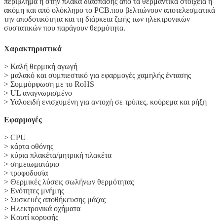
περίβλημα ή στην πλάκα διάσπασης από τα θερμαντικά στοιχεία ή
ακόμη και από ολόκληρο το PCB.που βελτιώνουν αποτελεσματικά
την αποδοτικότητα και τη διάρκεια ζωής των ηλεκτρονικών
συστατικών που παράγουν θερμότητα.
Χαρακτηριστικά
> Καλή θερμική αγωγή
> μαλακό και συμπιεστικό για εφαρμογές χαμηλής έντασης
> Συμμόρφωση με το RoHS
> UL αναγνωρισμένο
> Υαλοειδή ενισχυμένη για αντοχή σε τρύπες, κούρεμα και ρήξη
Εφαρμογές
> CPU
> κάρτα οθόνης
> κύρια πλακέτα/μητρική πλακέτα
> σημειωματάριο
> τροφοδοσία
> Θερμικές λύσεις σωλήνων θερμότητας
> Ενότητες μνήμης
> Συσκευές αποθήκευσης μάζας
> Ηλεκτρονικά οχήματα
> Κουτί κορυφής