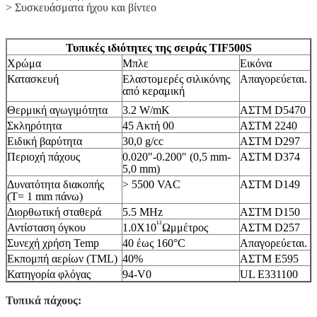
> Συσκευάσματα ήχου και βίντεο
Τυπικές ιδιότητες της σειράς TIF500S
Χρώμα
Μπλε
Εικόνα
Κατασκευή
Ελαστομερές σιλικόνης
Απαγορεύεται.
Αφήστε ένα μήνυμα
από κεραμική
We bellen je snel terug!
Θερμική αγωγιμότητα
3.2 W/mK
ΑΣTM D5470
Σκληρότητα
45 Ακτή 00
ΑΣTM 2240
Ειδική βαρύτητα
30,0 g/cc
ΑΣTM D297
Περιοχή πάχους
0.020"-0.200" (0,5 mm-
ΑΣTM D374
5,0 mm)
Δυνατότητα διακοπής
> 5500 VAC
ΑΣTM D149
(T= 1 mm πάνω)
Διορθωτική σταθερά
5.5 MHz
ΑΣTM D150
¹²
Αντίσταση όγκου
1.0X10
Ωμμέτρος
ΑΣTM D257
Συνεχή χρήση Temp
40 έως 160°C
Απαγορεύεται.
Εκπομπή αερίων (TML)
40%
ΑΣTM E595
Κατηγορία φλόγας
94-V0
UL E331100
Τυπικά πάχους: