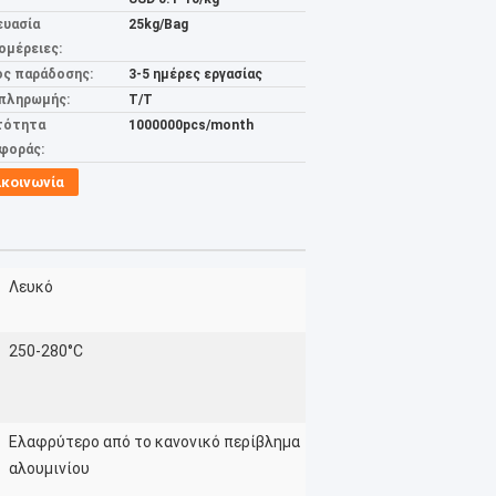
ευασία
25kg/Bag
ομέρειες:
ος παράδοσης:
3-5 ημέρες εργασίας
 πληρωμής:
T/T
τότητα
1000000pcs/month
φοράς:
ικοινωνία
Λευκό
250-280°C
Ελαφρύτερο από το κανονικό περίβλημα
αλουμινίου