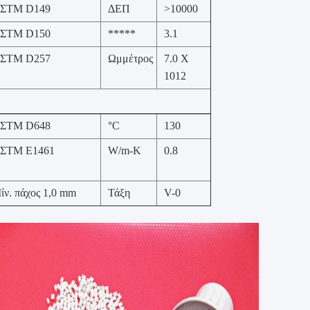
ΣTM D149
ΔΕΠ
>10000
ΣTM D150
*****
3.1
ΣTM D257
Ωμμέτρος
7.0 X
1012
ΣTM D648
°C
130
ΣTM E1461
W/m-K
0.8
ίν. πάχος 1,0 mm
Τάξη
V-0