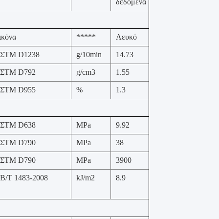
δεδομένα
ικόνα
*****
Λευκό
ΣTM D1238
g/10min
14.73
ΣTM D792
g/cm3
1.55
ΣTM D955
%
1.3
ΣTM D638
MPa
9.92
ΣTM D790
MPa
38
ΣTM D790
MPa
3900
B/T 1483-2008
kJ/m2
8.9