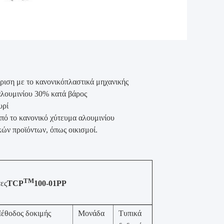
ριση με το κανονικό
πλαστικά μηχανικής
αλουμινίου 30% κατά βάρος
υρί
ό το κανονικό χύτευμα αλουμινίου
κών προϊόντων, όπως οικισμοί.
ΤΜ
τες
TCP
100-01PP
έθοδος δοκιμής
Μονάδα
Τυπικά