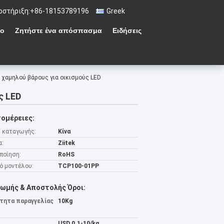
οστήριξη:
+86-18153789196
Greek
ιο
Ζητήστε ένα απόσπασμα
Ειδήσεις
χαμηλού βάρους για οικισμούς LED
ς LED
ομέρειες:
 καταγωγής:
Κίνα
α:
Ziitek
ποίηση:
RoHS
ό μοντέλου:
TCP100-01PP
ωμής & Αποστολής Όροι:
τητα παραγγελίας
10Kg
USD 0.1-10/kg