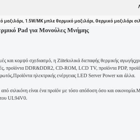
ό μαξιλάρι
,
1.5W/MK μπλε θερμικό μαξιλάρι
,
Θερμικό μαξιλάρι σι
μικό Pad για Μονούλες Μνήμης
μές και κομψό σχεδιασμό, η Ziitek
υλικά διεπαφής θερμικής αγωγής
χρ
τές, προϊόντα DDR&DDR2, CD-ROM, LCD TV, προϊόντα PDP, προϊόντ
φωτός,Προϊόντα ηλεκτρικής ενέργειας LED Server Power και άλλα.
 από σιλικόνη είναι ένα προϊόν με τόσο απόδοση όσο και οικονομία.
ς του UL94V0.