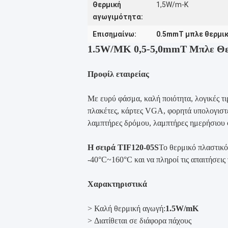
Θερμική
1,5W/m-K
αγωγιμότητα:
Επισημαίνω:
0.5mmT μπλε θερμικ
1.5W/MK 0,5-5,0mmT Μπλε Θερ
Προφίλ εταιρείας
Με ευρύ φάσμα, καλή ποιότητα, λογικές τι
πλακέτες, κάρτες VGA, φορητά υπολογισ
λαμπτήρες δρόμου, λαμπτήρες ημερήσιου 
Η σειρά TIF120-05S
Το θερμικό πλαστικό
-40°C~160°C και να πληροί τις απαιτήσει
Χαρακτηριστικά
> Καλή θερμική αγωγή:
1.5W/mK
> Διατίθεται σε διάφορα πάχους