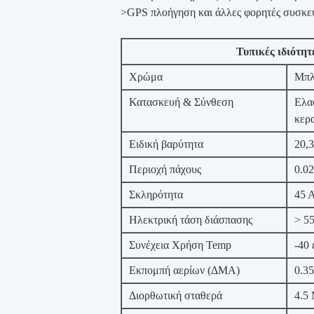
>GPS πλοήγηση και άλλες φορητές συσκε
Τυπικές ιδιότητ
Χρώμα
Μπλ
Κατασκευή & Σύνθεση
Ελα
κερ
Ειδική βαρύτητα
20,3
Περιοχή πάχους
0.02
Σκληρότητα
45 
Ηλεκτρική τάση διάσπασης
> 5
Συνέχεια Χρήση Temp
-40
Εκπομπή αερίων (ΔΜΑ)
0.3
Διορθωτική σταθερά
4.5