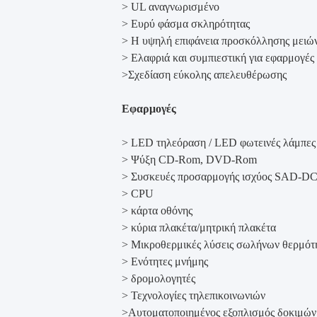
> UL αναγνωρισμένο
> Ευρύ φάσμα σκληρότητας
> Η υψηλή επιφάνεια προσκόλλησης μειών
> Ελαφριά και συμπιεστική για εφαρμογές
>Σχεδίαση εύκολης απελευθέρωσης
Εφαρμογές
> LED τηλεόραση / LED φωτεινές λάμπες
> Ψύξη CD-Rom, DVD-Rom
> Συσκευές προσαρμογής ισχύος SAD-D
> CPU
> κάρτα οθόνης
> κύρια πλακέτα/μητρική πλακέτα
> Μικροθερμικές λύσεις σωλήνων θερμότ
> Ενότητες μνήμης
> δρομολογητές
> Τεχνολογίες τηλεπικοινωνιών
>Αυτοματοποιημένος εξοπλισμός δοκιμών