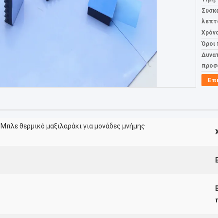
Συσκ
λεπτ
Χρόν
Όροι
Δυνα
προσ
Επ
Μπλε θερμικό μαξιλαράκι για μονάδες μνήμης