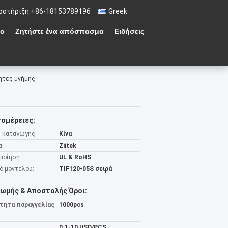
οστήριξη:
+86-18153789196
Greek
ιο
Ζητήστε ένα απόσπασμα
Ειδήσεις
τητες μνήμης
ομέρειες:
 καταγωγής:
Κίνα
α:
Ziitek
ποίηση:
UL & RoHS
ό μοντέλου:
TIF120-05S σειρά
ωμής & Αποστολής Όροι:
τητα παραγγελίας
1000pcs
0.1-10 USD/PCS