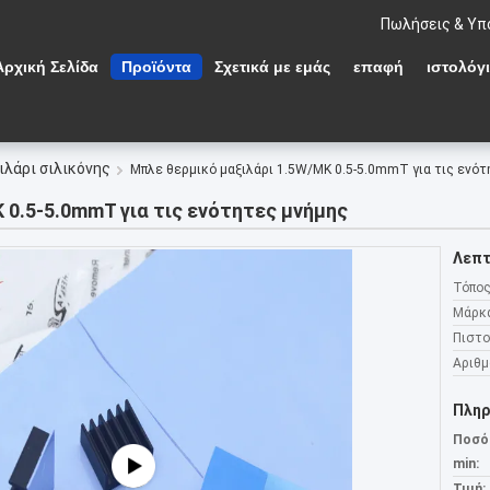
Πωλήσεις & Υπ
Αρχική Σελίδα
Προϊόντα
Σχετικά με εμάς
επαφή
ιστολόγ
ιλάρι σιλικόνης
Μπλε θερμικό μαξιλάρι 1.5W/MK 0.5-5.0mmT για τις ενό
 0.5-5.0mmT για τις ενότητες μνήμης
Λεπτ
Τόπος
Μάρκ
Πιστο
Αριθμ
Πληρ
Ποσό
min:
Τιμή: