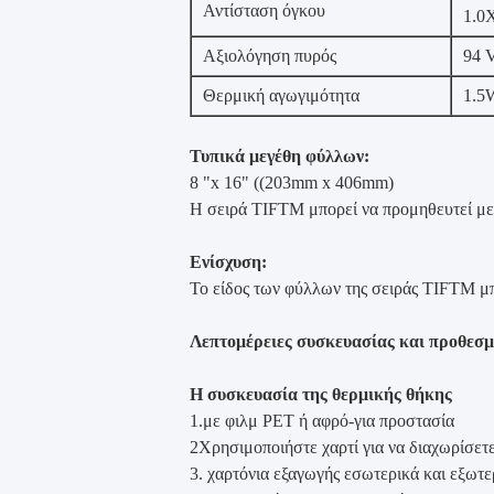
Αντίσταση όγκου
1.0
Αξιολόγηση πυρός
94 
Θερμική αγωγιμότητα
1.5
Τυπικά μεγέθη φύλλων:
8 "x 16" ((203mm x 406mm)
Η σειρά TIFTM μπορεί να προμηθευτεί μ
Ενίσχυση:
Το είδος των φύλλων της σειράς TIFTM μπο
Λεπτομέρειες συσκευασίας και προθεσμ
Η συσκευασία της θερμικής θήκης
1.με φιλμ PET ή αφρό-για προστασία
2Χρησιμοποιήστε χαρτί για να διαχωρίσετ
3. χαρτόνια εξαγωγής εσωτερικά και εξωτε