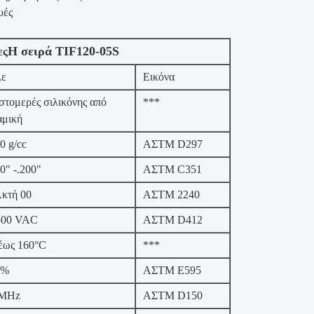
υές
Η σειρά TIF120-05S
ες
ε
Εικόνα
στομερές σιλικόνης από
***
αμική
0 g/cc
ΑΣTM D297
0" -.200"
ΑΣTM C351
Ακτή 00
ΑΣTM 2240
500 VAC
ΑΣTM D412
 έως 160°C
***
5%
ΑΣTM E595
 MHz
ΑΣTM D150