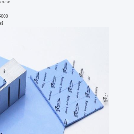
λατών
5000
εί