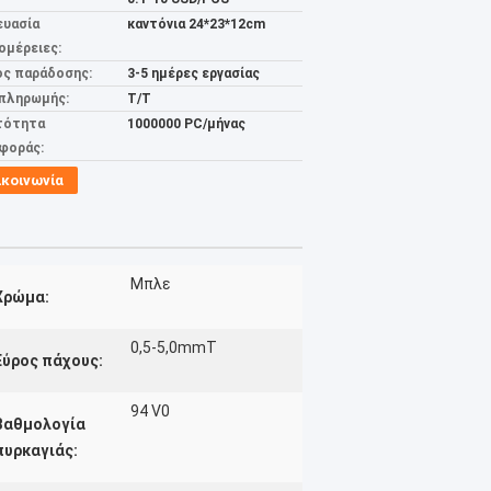
ευασία
καντόνια 24*23*12cm
ομέρειες:
ος παράδοσης:
3-5 ημέρες εργασίας
 πληρωμής:
T/T
τότητα
1000000 PC/μήνας
φοράς:
ικοινωνία
Μπλε
Χρώμα:
0,5-5,0mmT
Εύρος πάχους:
94 V0
Βαθμολογία
πυρκαγιάς: