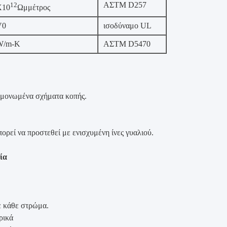
ΑΣTM D257
12
X10
Ωμμέτρος
V0
ισοδύναμο UL
W/m-K
ΑΣTM D5470
εμονωμένα σχήματα κοπής.
ρεί να προστεθεί με ενισχυμένη ίνες γυαλιού.
ία
ε κάθε στρώμα.
ρικά