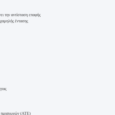
ει την αντίσταση επαφής
 χαμηλής έντασης
C
ητας
 ημιαγωγών (ATE)