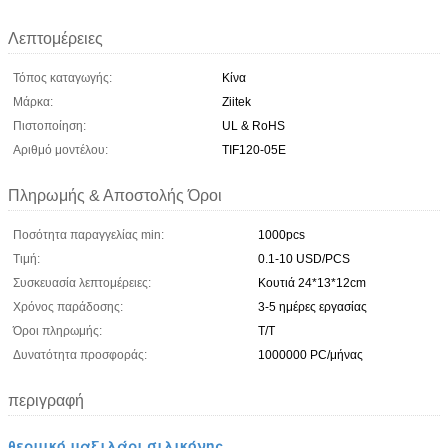
Λεπτομέρειες
Τόπος καταγωγής:
Κίνα
Μάρκα:
Ziitek
Πιστοποίηση:
UL & RoHS
Αριθμό μοντέλου:
TIF120-05E
Πληρωμής & Αποστολής Όροι
Ποσότητα παραγγελίας min:
1000pcs
Τιμή:
0.1-10 USD/PCS
Συσκευασία λεπτομέρειες:
Κουτιά 24*13*12cm
Χρόνος παράδοσης:
3-5 ημέρες εργασίας
Όροι πληρωμής:
T/T
Δυνατότητα προσφοράς:
1000000 PC/μήνας
περιγραφή
θερμικό μαξιλάρι σιλικόνης