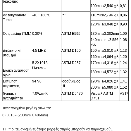
διακοπής
100mils/2,540 χιλ.
0,81
Λειτουργούντα
-40 ~160℃
***
110mils/2,794 χιλ.
0,86
Temp
120mils/3,048 χιλ.
0,93
Outgassing (TML)
0,30%
ASTM E595
130mils/3.302mm
1.00
140mils το /3.556
1.08
χιλ.
Διηλεκτρική
4,5 MHZ
ASTM D150
150mils/3,810 χιλ.
1.13
σταθερά
160mils/4,064 χιλ.
1.20
5.2X1013
ASTM D257
170mils/4,318 χιλ.
1.24
Ωμ-εκατ.
Ειδική αντίσταση
180mils/4,572 χιλ.
1.32
όγκου
Εκτίμηση
94 V0
ισοδύναμος
190mils/4,826 χιλ.
1.41
πυρκαγιάς
UL
200mils/5,080 χιλ.
1.52
Θερμική
7.0W/m-Κ
ASTM D5470
Visua λ ASTM
ASTM 
αγωγιμότητα
D751
Τυποποιημένα μεγέθη φύλλων:
8» Χ 16» (203mm X 406mm)
TIF™ οι τεμαχισμένες άτομο μορφές σειράς μπορούν να παρασχεθούν.