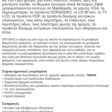
Με ένα ευρύ φάσμα, μια καλή ποιότητα, λογικές τιμές και
μοντέρνα σχέδια, τα θερμικά αγώγιμα υλικά διεπαφών Ziitek
χρησιμοποιούνται εκτενώς σε Mainboards, τις κάρτες VGA, τα
σημειωματάρια, τα προϊόντα DDR&DDR2, το CD-$l*rom, τη TV
LCD, τα προϊόντα PDP, τα προϊόντα δύναμης κεντρικών
υπολογιστών, τους κάτω λαμπτήρες, τα επίκεντρα, τους
λαμπτήρες οδών, τους λαμπτήρες φωτός της ημέρας, τα
προϊόντα δύναμης κεντρικών υπολογιστών των οδηγήσεων και
άλλα.
TIF700HZ η σειρά όχι μόνο έχει ως σκοπό να εκμεταλλευτεί τη μεταφορά
θερμότητας χάσματος, να καλύψει τα κενά, να ολοκληρώσει τη μεταφορά
θερμότητας μεταξύ της θέρμανσης και της ψύξης των μερών, αλλά και την
παιγμένη μόνωση, απόσβεση, που σφραγίζει και ούτω καθεξής, για να
συναντήσει τη μικρογράφηση εξοπλισμού και οι ultra-thin απαιτήσεις σχεδίου,
που είναι μια ιδιαίτερα τεχνολογία και μια χρήση, και το πάχος του ευρέος
φάσματος των εφαρμογών, είναι επίσης ένα άριστο υλικό υλικών πληρώσεως
θερμικής αγωγιμότητας.
Χαρακτηριστικά γνωρίσματα
> Μαλακός και συμπιέσιμος για τις χαμηλές εφαρμογές πίεσης:
7
W/mK
> Ευρεία σειρά των hardnesses διαθέσιμων
> Σημαντική θερμική απόδοση
> Φυσικά κολλώδης μην χρειαμένος κανένα περαιτέρω συγκολλητικό επίστρωμα
> UL που αναγνωρίζεται
> RoHS υποχωρητικό
>Υψηλή διάρκεια
Εφαρμογές
>
Δύναμη των αδιάβροχων οδηγήσεων
>Δύναμη των αδιάβροχων οδηγήσεων