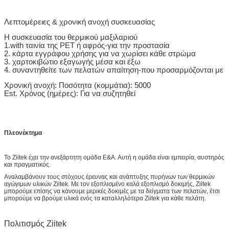
Λεπτομέρειες & χρονική ανοχή συσκευασίας
Η συσκευασία του θερμικού μαξιλαριού
1.with ταινία της PET ή αφρός-για την προστασία
2. κάρτα εγγράφου χρήσης για να χωρίσει κάθε στρώμα
3. χαρτοκιβώτιο εξαγωγής μέσα και έξω
4. συναντηθείτε των πελατών απαίτηση-που προσαρμόζονται με
Χρονική ανοχή: Ποσότητα (κομμάτια): 5000
Est. Χρόνος (ημέρες)
: Για να συζητηθεί
Πλεονέκτημα
Το Ziitek έχει την ανεξάρτητη ομάδα Ε&Α. Αυτή η ομάδα είναι εμπειρία, αυστηρός
και πραγματικός.
Αναλαμβάνουν τους στόχους έρευνας και ανάπτυξης πυρήνων των θερμικών
αγώγιμων υλικών Ziitek. Με τον εξοπλισμένο καλά εξοπλισμό δοκιμής, Ziitek
μπορούμε επίσης να κάνουμε μερικές δοκιμές με τα δείγματα των πελατών, έτσι
μπορούμε να βρούμε υλικά ενός τα καταλληλότερα Ziitek για κάθε πελάτη.
Πολιτισμός Ziitek