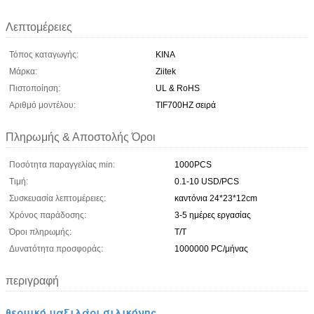
Λεπτομέρειες
Τόπος καταγωγής:
ΚΙΝΑ
Μάρκα:
Ziitek
Πιστοποίηση:
UL & RoHS
Αριθμό μοντέλου:
TIF700HZ σειρά
Πληρωμής & Αποστολής Όροι
Ποσότητα παραγγελίας min:
1000PCS
Τιμή:
0.1-10 USD/PCS
Συσκευασία λεπτομέρειες:
καντόνια 24*23*12cm
Χρόνος παράδοσης:
3-5 ημέρες εργασίας
Όροι πληρωμής:
T/T
Δυνατότητα προσφοράς:
1000000 PC/μήνας
περιγραφή
θερμικό μαξιλάρι σιλικόνης