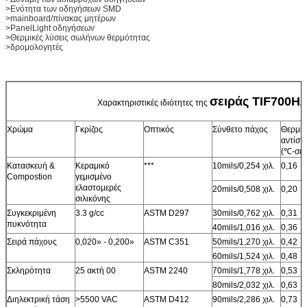
>Ενότητα των οδηγήσεων SMD
>mainboard/πίνακας μητέρων
>PanelLight οδηγήσεων
>Θερμικές λύσεις σωλήνων θερμότητας
>δρομολογητές
σειράς TIF700H
Χαρακτηριστικές ιδιότητες της
Χρώμα
Γκρίζος
Οπτικός
Σύνθετο πάχος
Θερμικ
αντίστ
(℃-σε 
Κατασκευή &
Κεραμικό
***
10mils/0,254 χιλ.
0,16
Compostion
γεμισμένο
ελαστομερές
20mils/0,508 χιλ.
0,20
σιλικόνης
Συγκεκριμένη
3.3 g/cc
ASTM D297
30mils/0,762 χιλ.
0,31
πυκνότητα
40mils/1,016 χιλ.
0,36
Σειρά πάχους
0,020» - 0,200»
ASTM C351
50mils/1,270 χιλ.
0,42
60mils/1,524 χιλ.
0,48
Σκληρότητα
25 ακτή 00
ASTM 2240
70mils/1,778 χιλ.
0,53
80mils/2,032 χιλ.
0,63
Διηλεκτρική τάση
>5500 VAC
ASTM D412
90mils/2,286 χιλ.
0,73