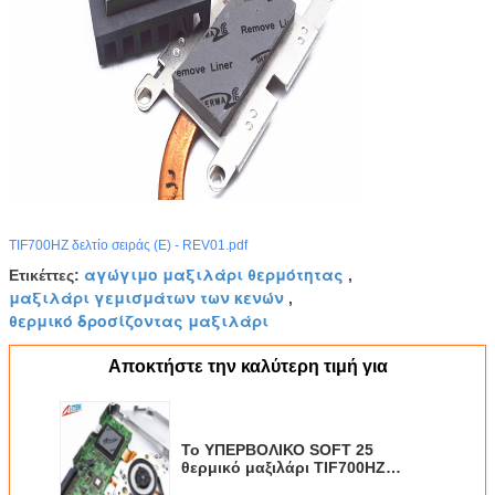
TIF700HZ δελτίο σειράς (Ε) - REV01.pdf
αγώγιμο μαξιλάρι θερμότητας
Ετικέττες:
,
μαξιλάρι γεμισμάτων των κενών
,
θερμικό δροσίζοντας μαξιλάρι
Αποκτήστε την καλύτερη τιμή για
Το ΥΠΕΡΒΟΛΙΚΟ SOFT 25
θερμικό μαξιλάρι TIF700HZ
σιλικόνης SHORE00 γκρίζο