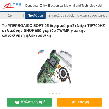
Dongguan Ziitek Electronical Material and Technology Ltd.
Σπίτι
Προϊόντα
Σχετικά με εμάς
Επισκεψή εργοστασίου
>>
Το ΥΠΕΡΒΟΛΙΚΟ SOFT 25 θερμικό μαξιλάρι TIF700HZ
σιλικόνης SHORE00 γκρίζο 7W/MK για την
αυτοκίνητη ηλεκτρονική
Καλύτερη τιμή
επαφή