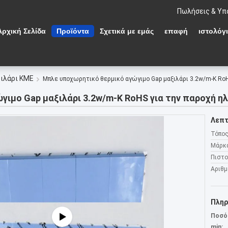
Πωλήσεις & Υπ
Αρχική Σελίδα
Προϊόντα
Σχετικά με εμάς
επαφή
ιστολόγ
ξιλάρι ΚΜΕ
Μπλε υποχωρητικό θερμικό αγώγιμο Gap μαξιλάρι 3.2w/m-Κ Ro
ιμο Gap μαξιλάρι 3.2w/m-Κ RoHS για την παροχή η
Λεπτ
Τόπος
Μάρκ
Πιστο
Αριθμ
Πληρ
Ποσό
min: