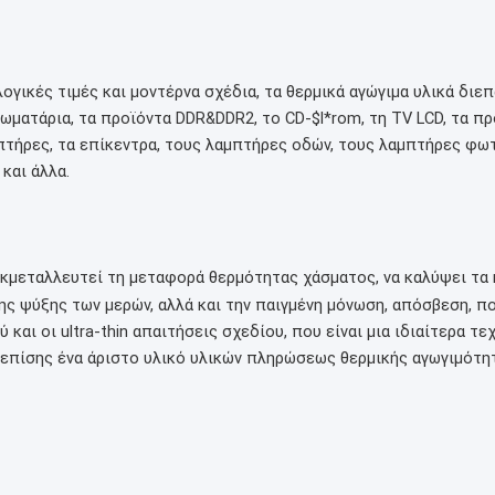
λογικές τιμές και μοντέρνα σχέδια, τα θερμικά αγώγιμα υλικά δι
ιωματάρια, τα προϊόντα DDR&DDR2, το CD-$l*rom, τη TV LCD, τα π
τήρες, τα επίκεντρα, τους λαμπτήρες οδών, τους λαμπτήρες φωτ
και άλλα.
εκμεταλλευτεί τη μεταφορά θερμότητας χάσματος, να καλύψει τα
ς ψύξης των μερών, αλλά και την παιγμένη μόνωση, απόσβεση, πο
αι οι ultra-thin απαιτήσεις σχεδίου, που είναι μια ιδιαίτερα τεχ
 επίσης ένα άριστο υλικό υλικών πληρώσεως θερμικής αγωγιμότη