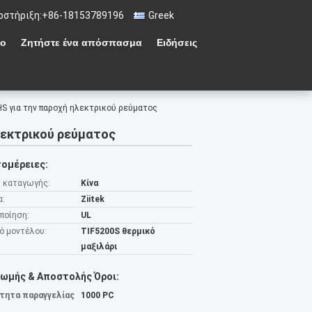
οστήριξη:
+86-18153789196
Greek
ιο
Ζητήστε ένα απόσπασμα
Ειδήσεις
HS για την παροχή ηλεκτρικού ρεύματος
λεκτρικού ρεύματος
ομέρειες:
 καταγωγής:
Κίνα
α:
Ziitek
ποίηση:
UL
ό μοντέλου:
TIF5200S θερμικό
μαξιλάρι
ωμής & Αποστολής Όροι:
τητα παραγγελίας
1000 PC