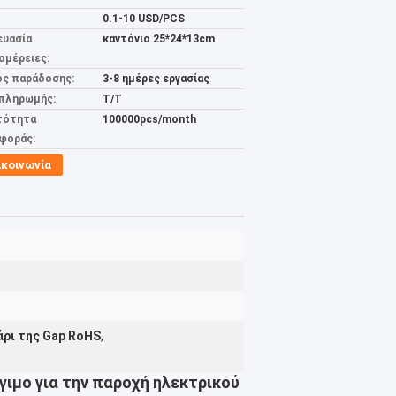
0.1-10 USD/PCS
ευασία
καντόνιο 25*24*13cm
ομέρειες:
ος παράδοσης:
3-8 ημέρες εργασίας
 πληρωμής:
T/T
τότητα
100000pcs/month
φοράς:
ικοινωνία
ρι της Gap RoHS
,
ιμο για την παροχή ηλεκτρικού