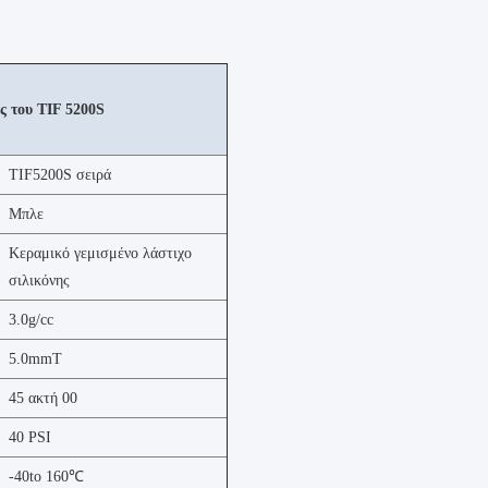
ς του TIF 5200S
TIF5200S σειρά
Μπλε
Κεραμικό γεμισμένο λάστιχο
σιλικόνης
3.0g/cc
5.0mmT
45 ακτή 00
40 PSI
-40to 160℃