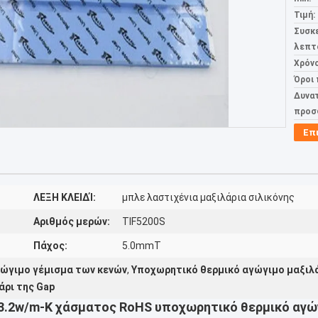
Τιμή:
Συσκ
λεπτ
Χρόν
Όροι
Δυνα
προσ
Επ
ΛΕΞΗ ΚΛΕΙΔΊ:
μπλε λαστιχένια μαξιλάρια σιλικόνης
Αριθμός μερών:
TIF5200S
Πάχος:
5.0mmT
γώγιμο γέμισμα των κενών
,
Υποχωρητικό θερμικό αγώγιμο μαξιλά
άρι της Gap
 3.2w/m-Κ χάσματος RoHS υποχωρητικό θερμικό αγώγ