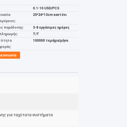
0.1-10 USD/PCS
ευασία
25*24*13cm καντόνι
ομέρειες:
ος παράδοσης:
3-8 εργάσιμες ημέρες
 πληρωμής:
Τ/Τ
τότητα
100000 τεμάχια/μήνα
φοράς:
ικοινωνία
νης για ταχύτατα συστήματα