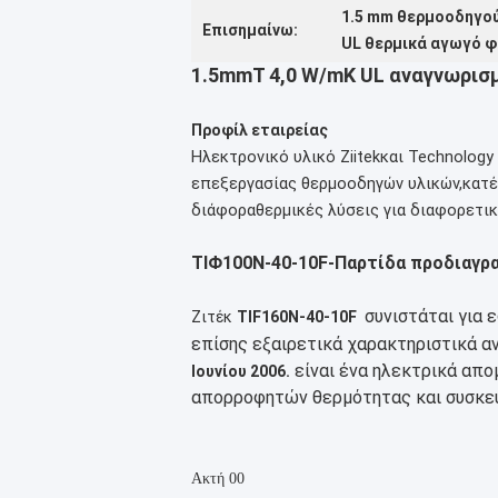
1.5 mm θερμοοδηγού
Επισημαίνω:
UL θερμικά αγωγό φ
1.5mmT 4,0 W/mK UL αναγνωρισ
Προφίλ εταιρείας
Ηλεκτρονικό υλικό Ziitek
και Technology 
επεξεργασίας θερμοοδηγών υλικών,
κατέ
διάφορα
θερμικές λύσεις για διαφορετι
ΤΙΦ100N-40-10F-Παρτίδα προδιαγρ
συνιστάται για 
Ζιτέκ
TIF160N-40-10F
επίσης εξαιρετικά χαρακτηριστικά α
είναι ένα ηλεκτρικά απ
Ιουνίου 2006.
απορροφητών θερμότητας και συσκευ
Ακτή 00