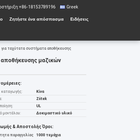
οστήριξη:
+86-18153789196
Greek
ιο
Ζητήστε ένα απόσπασμα
Ειδήσεις
ς για ταχύτατα συστήματα αποθήκευσης
α αποθήκευσης μαζικών
ομέρειες:
 καταγωγής:
Κίνα
α:
Ziitek
ποίηση:
UL
ό μοντέλου:
Δοκιμαστικό υλικό
ωμής & Αποστολής Όροι:
τητα παραγγελίας
1000 τεμάχια