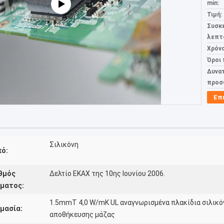
min:
Τιμή:
Συσκ
λεπτ
Χρόν
Όροι
Δυνα
προσ
Επ
Σιλικόνη
κό:
θμός
Δελτίο ΕΚΑΧ της 10ης Ιουνίου 2006.
ματος:
1.5mmT 4,0 W/mK UL αναγνωρισμένα πλακίδια σιλικό
μασία:
αποθήκευσης μάζας