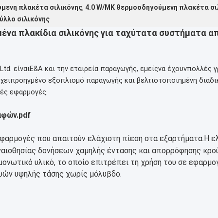
μενη πλακέτα σιλικόνης
,
4.0 W/MK θερμοοδηγούμενη πλακέτα σι
ύλλο σιλικόνης
μένα πλακίδια σιλικόνης για ταχύτατα συστήματα 
Ltd. είναι
Ε&Α
και την εταιρεία παραγωγής, εμείς
να έχουν
πολλές γ
χει
προηγμένο εξοπλισμό παραγωγής και βελτιστοποιημένη διαδικ
κές εφαρμογές.
αφών.pdf
εφαρμογές που απαιτούν ελάχιστη πίεση στα εξαρτήματα.Η ε
ναισθησίας δονήσεων χαμηλής έντασης και απορρόφησης κρού
ομονωτικό υλικό, το οποίο επιτρέπει τη χρήση του σε εφαρμ
ών υψηλής τάσης χωρίς μόλυβδο.