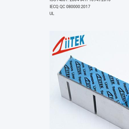
IECQ QC 080000:2017
UL