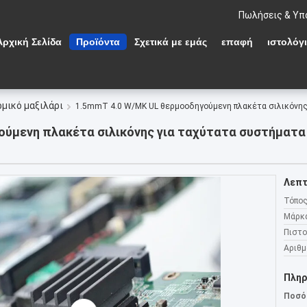
Πωλήσεις & Υπ
Αρχική Σελίδα
Προϊόντα
Σχετικά με εμάς
επαφή
ιστολόγ
ρμικό μαξιλάρι
1.5mmT 4.0 W/MK UL θερμοοδηγούμενη πλακέτα σιλικόνη
ούμενη πλακέτα σιλικόνης για ταχύτατα συστήματ
Λεπτ
Τόπος
Μάρκ
Πιστο
Αριθμ
Πληρ
Ποσό