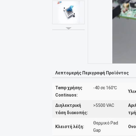
Λεπτομερής Περιγραφή Προϊόντος
Temp χρήσης
-40 σε 160℃
Υλι
Continuos:
Διηλεκτρική
>5500 VAC
Αρι
τάση διακοπής:
τμή
Θερμικό Pad
Κλειστή λέξη:
Ονο
Gap