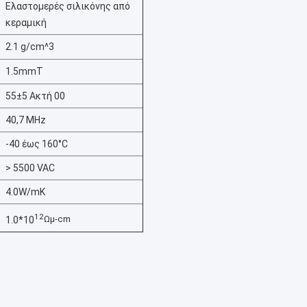
Ελαστομερές σιλικόνης από
κεραμική
2.1 g/cm^3
1.5mmT
55±5 Ακτή 00
40,7 MHz
-40 έως 160°C
> 5500 VAC
4.0W/mK
12
Ωμ-cm
1.0*10