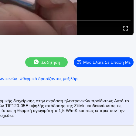
Συζήτηση
Μας Ελάτε Σε Επαφή Με
των κενών
#
θερμικό δροσίζοντας μαξιλάρι
ερμικής διαχείρισης στην ακρόαση ηλεκτρονικών προϊόντων; Αυτό το
ών TIF120-05E υψηλής απόδοσης της Ziitek, επιδεικνύοντας τις
ά όπως η θερμική αγωγιμότητα 1,5 W/mK και πώς επιτρέπουν την
σχέδια.