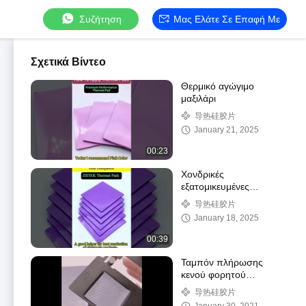
Συζήτηση
Μας Ελάτε Σε Επαφή Με
Σχετικά Βίντεο
Θερμικό αγώγιμο
μαξιλάρι
导热硅胶片
January 21, 2025
00:23
Χονδρικές
εξατομικευμένες
θερμοοδηγούσες
导热硅胶片
σιλικόνες για ψύξη GPU
January 18, 2025
CPU
00:39
Ταμπόν πλήρωσης
κενού φορητού
υπολογιστή TIF800 Γκρι
导热硅胶片