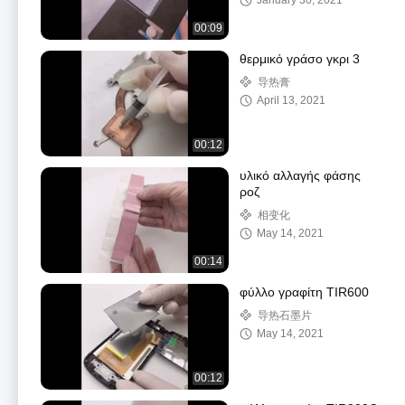
January 30, 2021
00:09
θερμικό γράσο γκρι 3
导热膏
April 13, 2021
00:12
υλικό αλλαγής φάσης
ροζ
相变化
May 14, 2021
00:14
φύλλο γραφίτη TIR600
导热石墨片
May 14, 2021
00:12