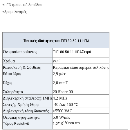
<LED φωτιστικό δαπέδου
<δρομολογητές
Τυπικές ιδιότητες του
TIF180-50-11 ΗΠΑ
Ονομασία προϊόντος
Σειρά
TIF180-50-11 ΗΠΑ
Χρώμα
γκρί
Κατασκευή & Σύνθεση
Κεραμικό ελαστομερές σιλικόνης
Ειδικό βάρος
2,9 g/cc
Πάχος
2,0 mmT
Σκληρότητα
20 Shore 00
Διηλεκτρική σταθερά@1MHz
4,2 MHz
Συνεχής Χρήση Θερμ
-40 έως 160 ℃
Διηλεκτρική τάση διακοπής
>5500 VAC
Θερμική αγωγιμότητα
5,0 W/mK
12
Ohm-cm
Τόμος Resistivit
1,0*10