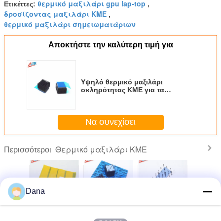
θερμικό μαξιλάρι gpu lap-top
Ετικέττες:
,
δροσίζοντας μαξιλάρι ΚΜΕ
,
θερμικό μαξιλάρι σημειωματάριων
Αποκτήστε την καλύτερη τιμή για
Υψηλό θερμικό μαξιλάρι
σκληρότητας ΚΜΕ για τα
ακουστικά και τηλεοπτικά
συστατικά
Να συνεχίσει
Θερμικό μαξιλάρι ΚΜΕ
Περισσότεροι
Dana
ό και
Θερμικό επίθεμα
3,0W/Mk Υψηλής
Θερμικό επίθεμα
Υψηλή θ
τρικά
σιλικόνης
απόδοσης
Cpu σιλικόνης
αγώγιμη 8
 επίθεμα
θερμικής
Silicone Gap Filler
ενισχυμένο με
θερμική δι