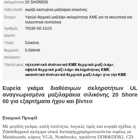
σκληρότητα:
20 SHORE00
Λέξη κλειδί:
γκρίζα λαστιχένια μαξιλάρια σιλικόνης
Όνομα:
Υψηλό θερμικό μαξιλάρι σκληρότητας ΚΜΕ για τα ακουστικά και
τηλεοπτικά συστατικά
Αριθμός
Tif180-50-11US
μερών:
Υλικό:
Σιλικόνη
θερμικός
5.0W/mK
αγώγιμος:
τηλεοπτικό συστατικό ΚΜΕ θερμικό μαξιλάρι
Υψηλό φως:
,
υψηλό θερμικό μαξιλάρι σκληρότητας ΚΜΕ
,
ακουστικό συστατικό θερμικό μαξιλάρι για την ΚΜΕ
Ευρεία γκάμα διαθέσιμων σκληροτήτων UL
αναγνωρισμένα μαξιλαράκια σιλικόνης 20 Shore
00 για εξαρτήματα ήχου και βίντεο
Εταιρικό Προφίλ
Με μεγάλη γκάμα, καλή ποιότητα, λογικές τιμές και κομψά σχέδια, η
Ziitek
θερμικά αγώγιμα υλικά διεπαφής
χρησιμοποιούνται ευρέως σε
Mainboards, κάρτες VGA, Notebooks, προϊόντα DDR&DDR2, CD-