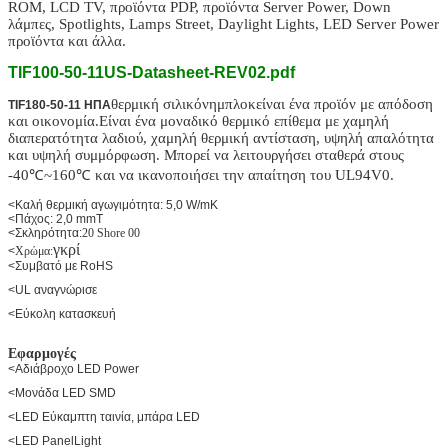
ROM, LCD TV, προϊόντα PDP, προϊόντα Server Power, Down
λάμπες, Spotlights, Lamps Street, Daylight Lights, LED Server Power
προϊόντα και άλλα.
TIF100-50-11US-Datasheet-REV02.pdf
θερμική σιλικόνη
μπλοκ
είναι ένα προϊόν με απόδοση
TIF180-50-11 ΗΠΑ
και οικονομία.Είναι ένα μοναδικό θερμικό επίθεμα με χαμηλή
διαπερατότητα λαδιού, χαμηλή θερμική αντίσταση, υψηλή απαλότητα
και υψηλή συμμόρφωση. Μπορεί να λειτουργήσει σταθερά στους
-40℃~160℃ και να ικανοποιήσει την απαίτηση του UL94V0.
<Καλή θερμική αγωγιμότητα: 5,0 W/mK
<Πάχος: 2,0 mmT
<Σκληρότητα:
20 Shore 00
γκρί
<
Χρώμα:
<Συμβατό με RoHS
<UL αναγνώρισε
<Εύκολη κατασκευή
Εφαρμογές
<Αδιάβροχο LED Power
<Μονάδα LED SMD
<LED Εύκαμπτη ταινία, μπάρα LED
<LED PanelLight